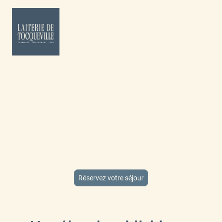
Séjournez dans une
ancienne Laiterie
Découvrez l'ancienne Laiterie de Tocqueville, en Cotentin, dont
l’usine et les dépendances ont été transformées en hébergements
confortables et paisibles. Profitez d'un séjour en chambre d'hôte
ou en gîte, en amoureux, en famille ou avec votre tribu. À deux pas
des plages, de Barfleur, St-Vaast-la-Hougue, du Phare de
Gatteville, du sentier de randonnée GR223 et de la Cité de la Mer à
Cherbourg.
Réservez votre séjour