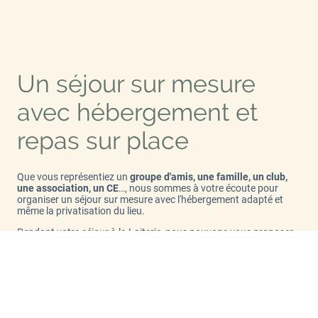
Un séjour sur mesure
avec hébergement et
repas sur place
Que vous représentiez un
groupe d'amis, une famille, un club,
une association, un CE
…, nous sommes à votre écoute pour
organiser un séjour sur mesure avec l'hébergement adapté et
même la privatisation du lieu.
Pendant votre séjour à la Laiterie, nous pouvons vous proposer
un repas dans notre jardin d'hiver au coin du feu ou en barbecue
sur la terrasse, selon la saison. Pour une occasion particulière,
anniversaire, mariage, regroupement familial, nous pouvons
personnaliser le lieu
à la demande et vous
proposer les repas
sur place, dégustation de produits régionaux
, mais aussi la
préparation de vos
paniers pique-nique
ou plateaux repas à
emporter, et vous suggérer des idées de restauration ou